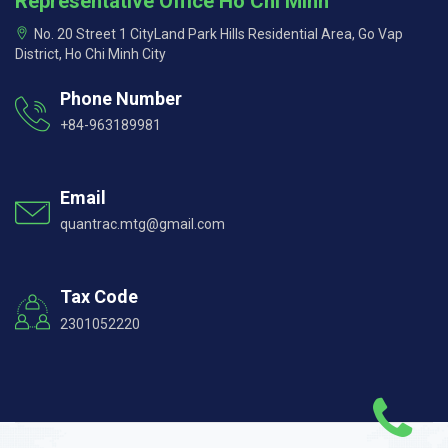
Representative Office Ho Chi Minh
No. 20 Street 1 CityLand Park Hills Residential Area, Go Vap
District, Ho Chi Minh City
Phone Number
+84-963189981
Email
quantrac.mtg@gmail.com
Tax Code
2301052220