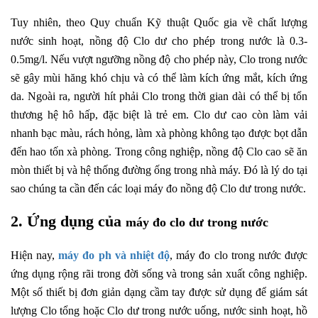
Tuy nhiên, theo Quy chuẩn Kỹ thuật Quốc gia về chất lượng
nước sinh hoạt, nồng độ Clo dư cho phép trong nước là 0.3-
0.5mg/l. Nếu vượt ngưỡng nồng độ cho phép này, Clo trong nước
sẽ gây mùi hăng khó chịu và có thể làm kích ứng mắt, kích ứng
da. Ngoài ra, người hít phải Clo trong thời gian dài có thể bị tổn
thương hệ hô hấp, đặc biệt là trẻ em. Clo dư cao còn làm vải
nhanh bạc màu, rách hỏng, làm xà phòng không tạo được bọt dẫn
đến hao tốn xà phòng. Trong công nghiệp, nồng độ Clo cao sẽ ăn
mòn thiết bị và hệ thống đường ống trong nhà máy. Đó là lý do tại
sao chúng ta cần đến các loại máy đo nồng độ Clo dư trong nước.
2. Ứng dụng của
máy đo clo dư trong nước
Hiện nay,
máy đo ph và nhiệt độ
, máy đo clo trong nước được
ứng dụng rộng rãi trong đời sống và trong sản xuất công nghiệp.
Một số thiết bị đơn giản dạng cầm tay được sử dụng để giám sát
lượng Clo tổng hoặc Clo dư trong nước uống, nước sinh hoạt, hồ