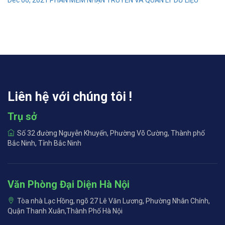
Dec 06, 2021
PHẦN MỀM NHẬN TRUYỀN VÀ QUẢN LÝ DỮ LIỆU
Liên hệ với chúng tôi !
Trụ sở
Số 32 đường Nguyễn Khuyến, Phường Võ Cường, Thành phố
Bắc Ninh, Tỉnh Bắc Ninh
Văn Phòng Đại Diện Hà Nội
Tòa nhà Lạc Hồng, ngõ 27 Lê Văn Lương, Phường Nhân Chính,
Quận Thanh Xuân,Thành Phố Hà Nội