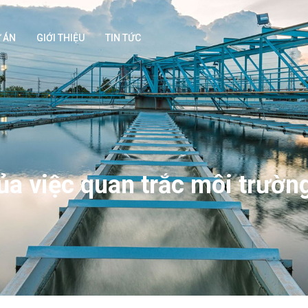
 ÁN
GIỚI THIỆU
TIN TỨC
a việc quan trắc môi trườn