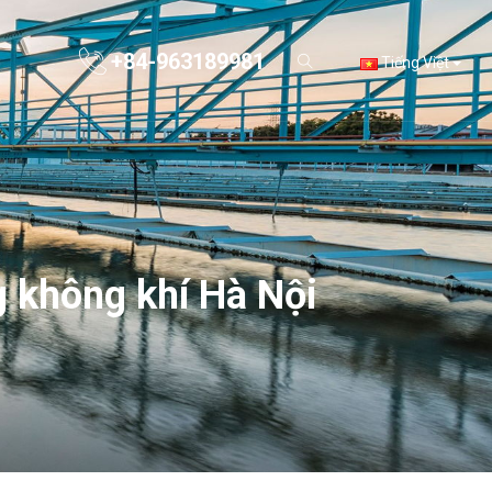
+84-963189981
Tiếng Việt
g không khí Hà Nội