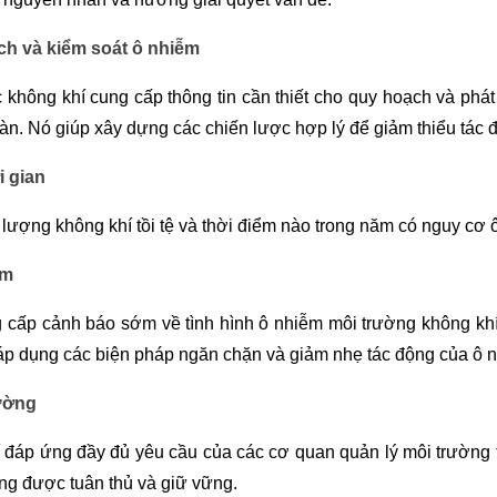
ch và kiểm soát ô nhiễm
c không khí cung cấp thông tin cần thiết cho quy hoạch và phát
àn. Nó giúp xây dựng các chiến lược hợp lý để giảm thiểu tác đ
i gian
 lượng không khí tồi tệ và thời điểm nào trong năm có nguy cơ 
ễm
g cấp cảnh báo sớm về tình hình ô nhiễm môi trường không kh
áp dụng các biện pháp ngăn chặn và giảm nhẹ tác động của ô 
ường
í đáp ứng đầy đủ yêu cầu của các cơ quan quản lý môi trường 
ờng được tuân thủ và giữ vững.