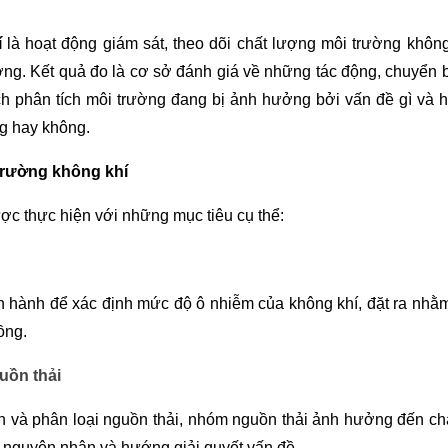
í
là hoạt động giám sát, theo dõi chất lượng môi trường không
ường. Kết quả đo là cơ sở đánh giá về những tác động, chuyển
h phân tích môi trường đang bị ảnh hưởng bởi vấn đề gì và h
g hay không.
 trường không khí
ợc thực hiện với những mục tiêu cụ thể:
ện hành để xác định mức độ ô nhiễm của không khí, đặt ra nh
ồng.
uồn thải
h và phân loại nguồn thải, nhóm nguồn thải ảnh hưởng đến ch
h nguyên nhân và hướng giải quyết vấn đề.