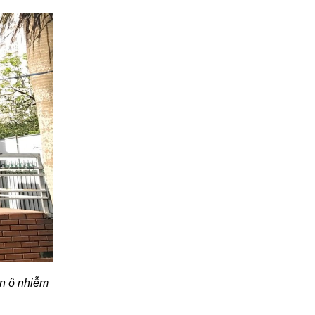
ồn ô nhiễm